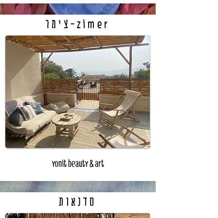
צימר-zimer
yonit beauty & art
סדנ
אות